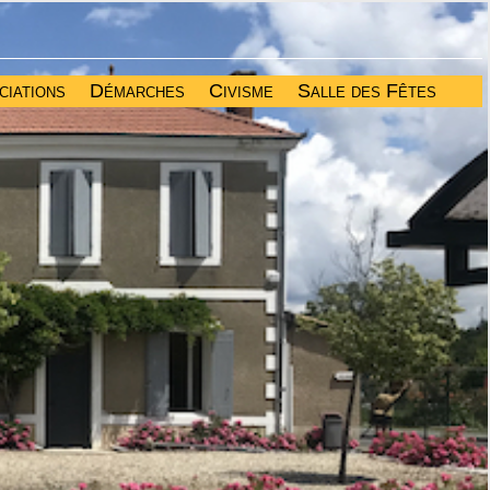
ciations
Démarches
Civisme
Salle des Fêtes