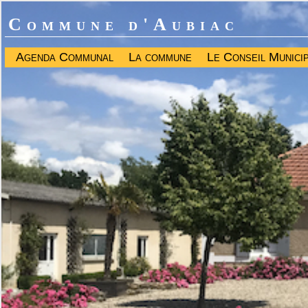
Commune d'Aubiac
Agenda Communal
La commune
Le Conseil Munici