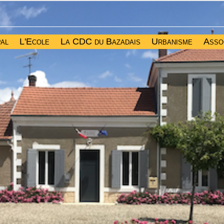
pal
L'Ecole
La CDC du Bazadais
Urbanisme
Asso