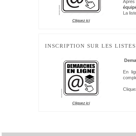
Après
équip
La lis
Cliquez ici
INSCRIPTION SUR LES LISTE
Deman
En lig
complé
Clique
Cliquez ici