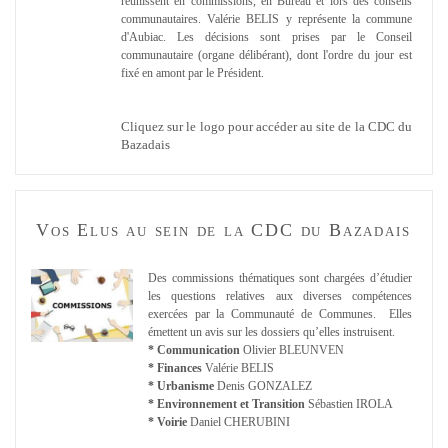
réunissent en commissions, en Bureau et lors des conseils
communautaires. Valérie BELIS y représente la commune
d'Aubiac. Les décisions sont prises par le Conseil
communautaire (organe délibérant), dont l'ordre du jour est
fixé en amont par le Président.
Cliquez sur le logo pour accéder au site de la CDC du
Bazadais
Vos Elus au sein de la CDC du Bazadais
Des commissions thématiques sont chargées d’étudier
les questions relatives aux diverses compétences
exercées par la Communauté de Communes. Elles
émettent un avis sur les dossiers qu’elles instruisent.
* Communication
Olivier BLEUNVEN
* Finances
Valérie BELIS
* Urbanisme
Denis GONZALEZ
* Environnement et Transition
Sébastien IROLA
* Voirie
Daniel CHERUBINI