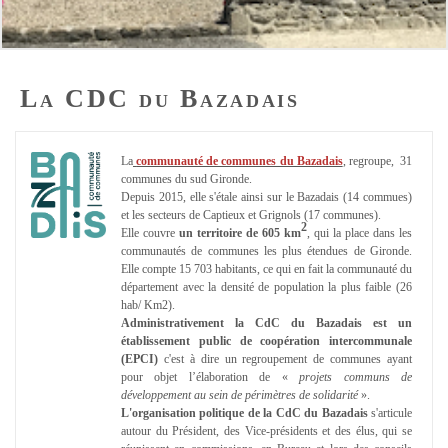
La CDC du Bazadais
La
communauté de communes du Bazadais
, regroupe, 31
communes du sud Gironde.
Depuis 2015, elle s'étale ainsi sur le Bazadais (14 commues)
et les secteurs de Captieux et Grignols (17 communes).
2
Elle couvre
un territoire de 605 km
, qui la place dans les
communautés de communes les plus étendues de Gironde.
Elle compte 15 703 habitants, ce qui en fait la communauté du
département avec la densité de population la plus faible (26
hab/ Km2).
Administrativement la CdC du Bazadais est un
établissement public de coopération intercommunale
(EPCI)
c'est à dire un regroupement de communes ayant
pour objet l’élaboration de «
projets communs de
développement au sein de périmètres de solidarité
».
L'organisation politique de la CdC du Bazadais
s'articule
autour du Président, des Vice-présidents et des élus, qui se