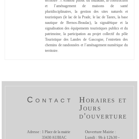
territoire : l’Abattoir public du Bazadais, la construction
et l’aménagement de maisons de santé
pluridisciplinaires, la gestion des sites naturels et
touristiques (le lac de la Prade, le lac de Tastes, la base
nautique de Bernos-Beaulac), la signalétique et la
signalisation des équipements touristiques publics et du
patrimoine, la participation au projet collectif du pôle
Touristique des Landes de Gascogne, l’entretien des
chemins de randonnées et l’aménagement numérique du
territoire.
Contact
Horaires et
Jours
d'ouverture
Adresse : 1 Place de la mairie
Ouverture Mairie :
33430 AUBIAC
Lundi : 9h à 12h30 -