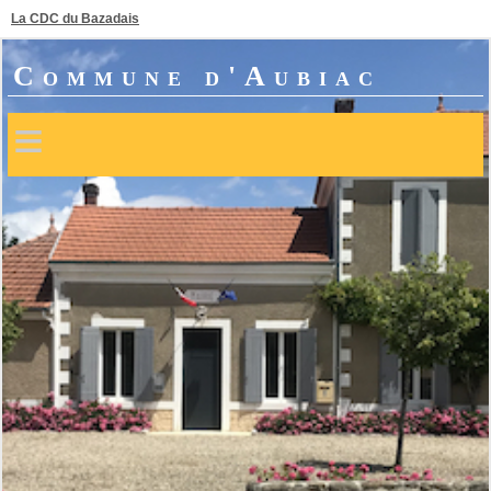
La CDC du Bazadais
Commune d'Aubiac
≡