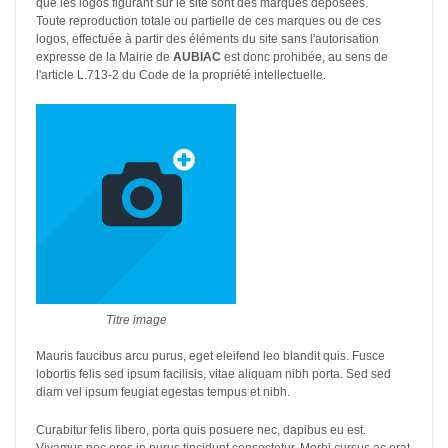
que les logos figurant sur le site sont des marques déposées.
Toute reproduction totale ou partielle de ces marques ou de ces
logos, effectuée à partir des éléments du site sans l'autorisation
expresse de la Mairie de
AUBIAC
est donc prohibée, au sens de
l'article L.713-2 du Code de la propriété intellectuelle.
Titre image
Mauris faucibus arcu purus, eget eleifend leo blandit quis. Fusce
lobortis felis sed ipsum facilisis, vitae aliquam nibh porta. Sed sed
diam vel ipsum feugiat egestas tempus et nibh.
Curabitur felis libero, porta quis posuere nec, dapibus eu est.