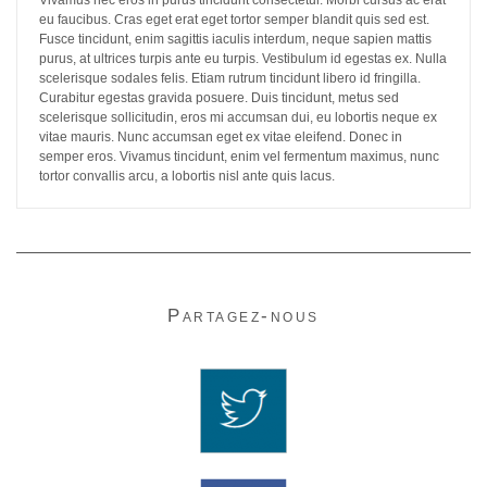
Vivamus nec eros in purus tincidunt consectetur. Morbi cursus ac erat
eu faucibus. Cras eget erat eget tortor semper blandit quis sed est.
Fusce tincidunt, enim sagittis iaculis interdum, neque sapien mattis
purus, at ultrices turpis ante eu turpis. Vestibulum id egestas ex. Nulla
scelerisque sodales felis. Etiam rutrum tincidunt libero id fringilla.
Curabitur egestas gravida posuere. Duis tincidunt, metus sed
scelerisque sollicitudin, eros mi accumsan dui, eu lobortis neque ex
vitae mauris. Nunc accumsan eget ex vitae eleifend. Donec in
semper eros. Vivamus tincidunt, enim vel fermentum maximus, nunc
tortor convallis arcu, a lobortis nisl ante quis lacus.
Partagez-nous